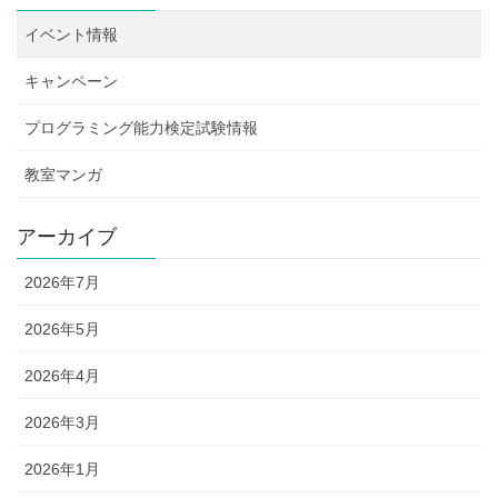
イベント情報
キャンペーン
プログラミング能力検定試験情報
教室マンガ
アーカイブ
2026年7月
2026年5月
2026年4月
2026年3月
2026年1月