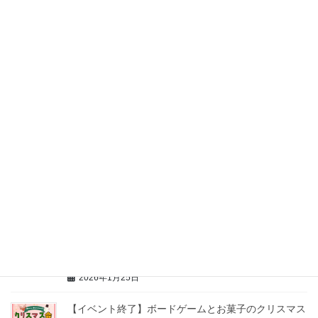
ー
のBBQ＆川遊び！
ジ
2026年7月11日
送
【イベント終了】ボードゲームとお菓子でゆる〜く楽
り
しく過ごすイベント！
2026年5月27日
【イベント終了】完熟！いちご狩り＆苗刈り体験！※
先着10名限定
2026年4月20日
【イベント終了】先着10名！あま〜い甘夏みかんの収
穫体験！
2026年3月4日
【イベント終了】デジタルデザイン体験講座 ＊各回3
名まで
2026年1月25日
【イベント終了】ボードゲームとお菓子のクリスマス