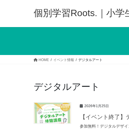
コ
ナ
ン
ビ
個別学習Roots.｜小
テ
ゲ
ン
ー
ツ
シ
へ
ョ
ス
ン
キ
に
ッ
移
HOME
イベント情報
デジタルアート
プ
動
デジタルアート
2026年1月25日
【イベント終了】
参加無料！デジタルデザイ